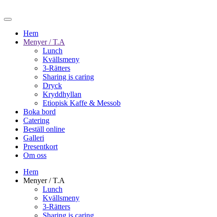
Hem
Menyer / T.A
Lunch
Kvällsmeny
3-Rätters
Sharing is caring
Dryck
Kryddhyllan
Etiopisk Kaffe & Messob
Boka bord
Catering
Beställ online
Galleri
Presentkort
Om oss
Hem
Menyer / T.A
Lunch
Kvällsmeny
3-Rätters
Sharing is caring