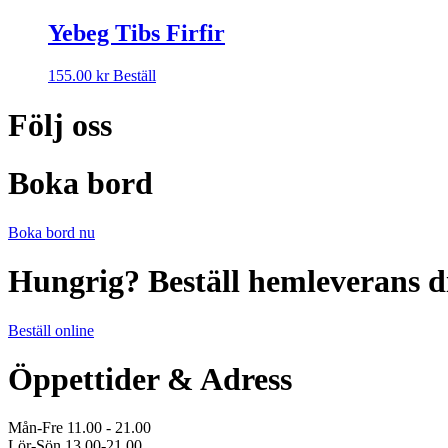
produkten
alternativen
har
Yebeg Tibs Firfir
kan
flera
väljas
varianter.
på
155.00
kr
Beställ
De
produktsidan
olika
Följ oss
alternativen
kan
väljas
på
Boka bord
produktsidan
Boka bord nu
Hungrig? Beställ hemleverans d
Beställ online
Öppettider & Adress
Mån-Fre 11.00 - 21.00
Lör-Sön 13.00-21.00