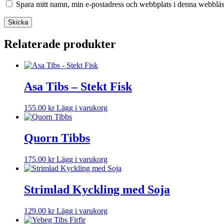
Spara mitt namn, min e-postadress och webbplats i denna webbläsa
Relaterade produkter
Asa Tibs – Stekt Fisk
Den
155.00
kr
Lägg i varukorg
här
produkten
har
Quorn Tibbs
flera
varianter.
Den
175.00
kr
Lägg i varukorg
De
här
olika
produkten
alternativen
har
Strimlad Kyckling med Soja
kan
flera
väljas
varianter.
på
Den
129.00
kr
Lägg i varukorg
De
produktsidan
här
olika