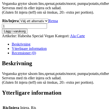
Veganska grytor såsom lins,spenat,potatis/morot, pumpa/potatis,rödbet
Serveras med ris eller injera och sallad.
(Gluten fri injera (teff) om så önskas, 20:- extra per portion).
Ris/Injera
Rensa
Habesha
Special
Lägg i varukorg
Vegan
Artikelnr:
Habesha Special Vegan
Kategori:
Ala Carte
mängd
Beskrivning
Ytterligare information
Recensioner (0)
Beskrivning
Veganska grytor såsom lins,spenat,potatis/morot, pumpa/potatis,rödbet
Serveras med ris eller injera och sallad.
(Gluten fri injera (teff) om så önskas, 20:- extra per portion).
Ytterligare information
Ris/Injera
Injera, Ris