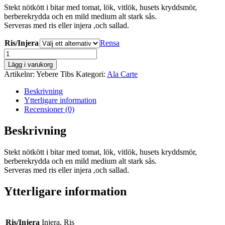
Stekt nötkött i bitar med tomat, lök, vitlök, husets kryddsmör,
berberekrydda och en mild medium alt stark sås.
Serveras med ris eller injera ,och sallad.
Ris/Injera
Rensa
Yebere
Tibs
Lägg i varukorg
nötkött
Artikelnr:
Yebere Tibs
Kategori:
Ala Carte
stekt
mängd
Beskrivning
Ytterligare information
Recensioner (0)
Beskrivning
Stekt nötkött i bitar med tomat, lök, vitlök, husets kryddsmör,
berberekrydda och en mild medium alt stark sås.
Serveras med ris eller injera ,och sallad.
Ytterligare information
Ris/Injera
Injera, Ris