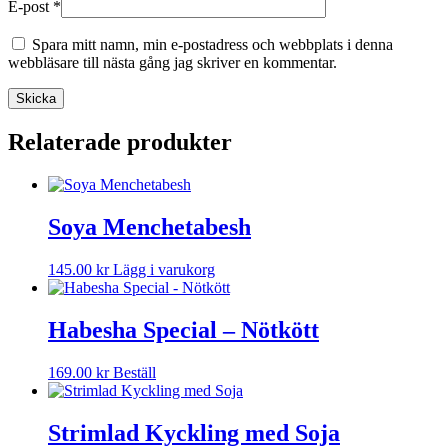
E-post
*
Spara mitt namn, min e-postadress och webbplats i denna
webbläsare till nästa gång jag skriver en kommentar.
Relaterade produkter
Soya Menchetabesh
Den
145.00
kr
Lägg i varukorg
här
produkten
har
Habesha Special – Nötkött
flera
varianter.
169.00
kr
Beställ
De
olika
alternativen
Strimlad Kyckling med Soja
kan