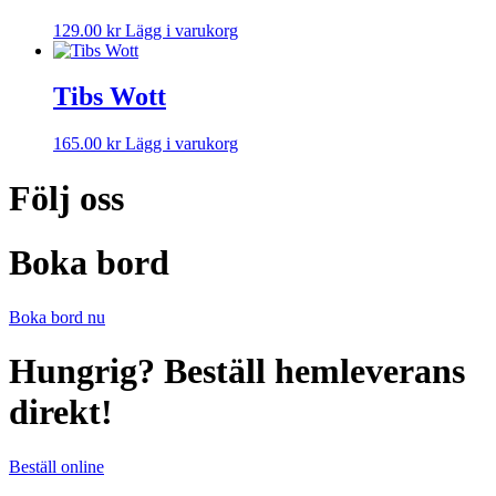
väljas
på
Den
129.00
kr
Lägg i varukorg
produktsidan
här
produkten
har
Tibs Wott
flera
varianter.
Den
165.00
kr
Lägg i varukorg
De
här
olika
produkten
Följ oss
alternativen
har
kan
flera
väljas
varianter.
på
Boka bord
De
produktsidan
olika
alternativen
Boka bord nu
kan
väljas
Hungrig? Beställ hemleverans
på
produktsidan
direkt!
Beställ online