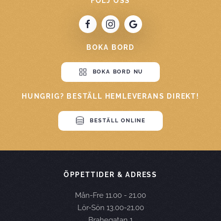
FÖLJ OSS
BOKA BORD
BOKA BORD NU
HUNGRIG? BESTÄLL HEMLEVERANS DIREKT!
BESTÄLL ONLINE
ÖPPETTIDER & ADRESS
Mån-Fre 11.00 - 21.00
Lör-Sön 13.00-21.00
Brahegatan 1