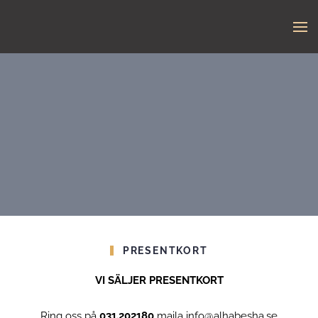
PRESENTKORT
VI SÄLJER PRESENTKORT
Ring oss på
031.202180
maila info@alhabesha.se