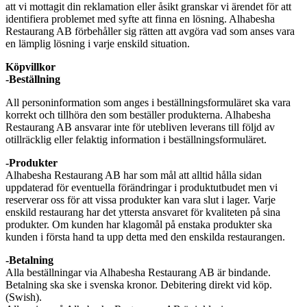
att vi mottagit din reklamation eller åsikt granskar vi ärendet för att
identifiera problemet med syfte att finna en lösning.
Alhabesha
Restaurang AB
förbehåller sig rätten att avgöra vad som anses vara
en lämplig lösning i varje enskild situation.
Köpvillkor
-Beställning
All personinformation som anges i beställningsformuläret ska vara
korrekt och tillhöra den som beställer produkterna.
Alhabesha
Restaurang AB
ansvarar inte för utebliven leverans till följd av
otillräcklig eller felaktig information i beställningsformuläret.
-Produkter
Alhabesha Restaurang AB
har som mål att alltid hålla sidan
uppdaterad för eventuella förändringar i produktutbudet men vi
reserverar oss för att vissa produkter kan vara slut i lager. Varje
enskild restaurang har det yttersta ansvaret för kvaliteten på sina
produkter. Om kunden har klagomål på enstaka produkter ska
kunden i första hand ta upp detta med den enskilda restaurangen.
-Betalning
Alla beställningar via
Alhabesha Restaurang AB
är bindande.
Betalning ska ske i svenska kronor. Debitering direkt vid köp.
(Swish).