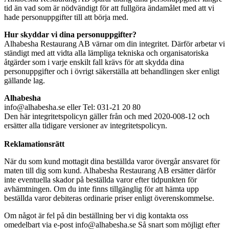
tid än vad som är nödvändigt för att fullgöra ändamålet med att vi
hade personuppgifter till att börja med.
Hur skyddar vi dina personuppgifter?
Alhabesha Restaurang AB
värnar om din integritet. Därför arbetar vi
ständigt med att vidta alla lämpliga tekniska och organisatoriska
åtgärder som i varje enskilt fall krävs för att skydda dina
personuppgifter och i övrigt säkerställa att behandlingen sker enligt
gällande lag.
Alhabesha
info@alhabesha.se eller
Tel: 031-21 20 80
Den här integritetspolicyn gäller från och med 2020-008-12 och
ersätter alla tidigare versioner av integritetspolicyn.
Reklamationsrätt
När du som kund mottagit dina beställda varor övergår ansvaret för
maten till dig som kund.
Alhabesha Restaurang AB
ersätter därför
inte eventuella skador på beställda varor efter tidpunkten för
avhämtningen. Om du inte finns tillgänglig för att hämta upp
beställda varor debiteras ordinarie priser enligt överenskommelse.
Om något är fel på din beställning ber vi dig kontakta oss
omedelbart via e-post info@alhabesha.se Så snart som möjligt efter