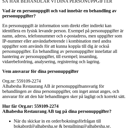
SÅ HÄR BEHANDLAR VI DINA PERSONUPPGIFTER
Vad är en personuppgift och vad innebär en behandling av
personuppgifter?
En personuppgift är information som direkt eller indirekt kan
identifiera en fysisk levande person. Exempel på personuppgifter är
namn, adress, telefonnummer och e-postadress, men uppgifter som
IP-nummer eller användarbeteende i kombination med andra
uppgifter som används för att kunna koppla till dig är också
personuppgifter. En behandling av personuppgifter innefattar all
hantering av personuppgifter, till exempel; insamling,
vidarebefordring, analysering, registrering och lagring.
Vem ansvarar för dina personuppgifter
Org.nr: 559109-2274
Alhabesha Restaurang AB
är personuppgiftsansvarig för
behandlingen av dina personuppgifter, om inget annat anges, och
ansvarar för att den här behandlingen sker på lagligt och korrekt sätt.
Hur får
Org.nr: 559109-2274
Alhabesha Restaurang AB
tag på dina personuppgifter?
När du skickar in en order/bokningsförfrågan till
bokabord@alhabesha.se & bestallning@alhabesha.se.