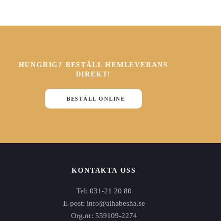
HUNGRIG? BESTÄLL HEMLEVERANS
DIREKT!
BESTÄLL ONLINE
KONTAKTA OSS
Tel: 031-21 20 80
E-post: info@alhabesha.se
Org.nr: 559109-2274