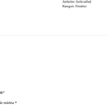
Artikelnr:
Azifa sallad
mängd
Kategori:
Förrätter
AD”
 är märkta
*