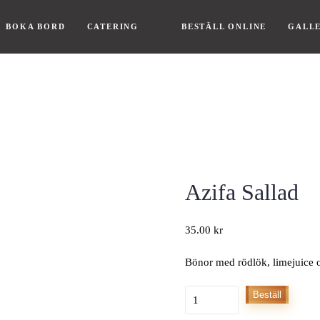
BOKA BORD
CATERING
BESTÄLL ONLINE
GALLE
Azifa Sallad
35.00
kr
Bönor med rödlök, limejuice 
Azifa
Beställ
Sallad