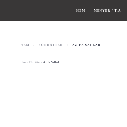
HEM
MENYER / T.A
HEM
FÖRRÄTTER
AZIFA SALLAD
Hem
/
Förrätter
/ Azifa Sallad