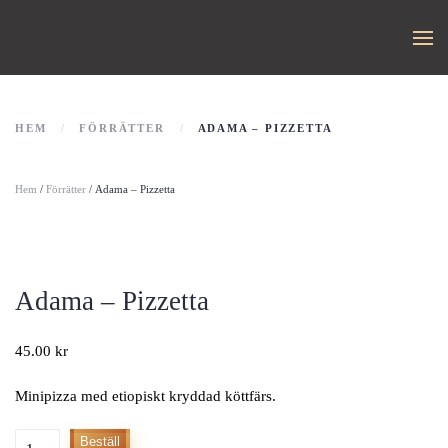
HEM
FÖRRÄTTER
ADAMA – PIZZETTA
Hem
/
Förrätter
/ Adama – Pizzetta
Adama – Pizzetta
45.00
kr
Minipizza med etiopiskt kryddad köttfärs.
Adama
Beställ