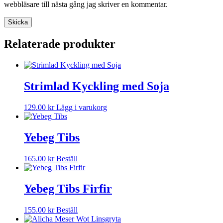
webbläsare till nästa gång jag skriver en kommentar.
Relaterade produkter
Strimlad Kyckling med Soja
Den
129.00
kr
Lägg i varukorg
här
produkten
har
Yebeg Tibs
flera
varianter.
165.00
kr
Beställ
De
olika
alternativen
Yebeg Tibs Firfir
kan
väljas
på
155.00
kr
Beställ
produktsidan