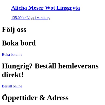
Alicha Meser Wot Linsgryta
Den
135.00
kr
Lägg i varukorg
här
produkten
Följ oss
har
flera
varianter.
Boka bord
De
olika
alternativen
Boka bord nu
kan
väljas
Hungrig? Beställ hemleverans
på
produktsidan
direkt!
Beställ online
Öppettider & Adress