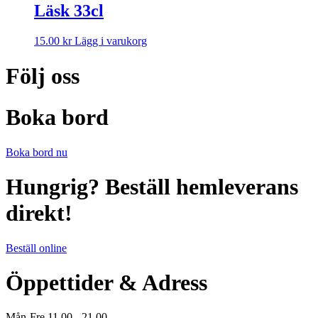
Läsk 33cl
Den
15.00
kr
Lägg i varukorg
här
produkten
Följ oss
har
flera
varianter.
Boka bord
De
olika
alternativen
Boka bord nu
kan
väljas
Hungrig? Beställ hemleverans
på
produktsidan
direkt!
Beställ online
Öppettider & Adress
Mån-Fre 11.00 - 21.00