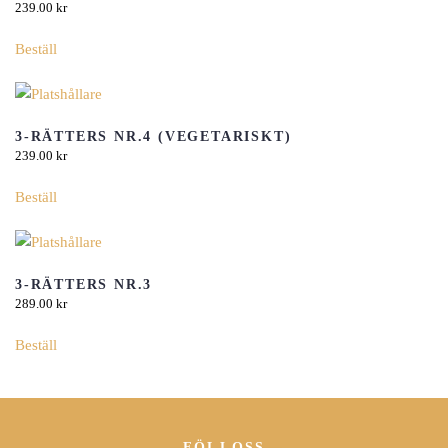
varianter.
239.00
kr
De
Beställ
olika
alternativen
kan
väljas
3-RÄTTERS NR.4 (VEGETARISKT)
på
239.00
kr
produktsidan
Beställ
3-RÄTTERS NR.3
289.00
kr
Beställ
FÖLJ OSS