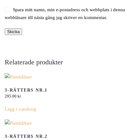
Spara mitt namn, min e-postadress och webbplats i denna
webbläsare till nästa gång jag skriver en kommentar.
Relaterade produkter
3-RÄTTERS NR.1
295.00
kr
Den
Lägg i varukorg
här
produkten
har
flera
3-RÄTTERS NR.2