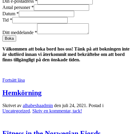
Din e-postadress
*
Antal personer
*
Datum
*
Tid
*
Ditt meddelande
*
Boka
Välkommen att boka bord hos oss! Tänk på att bokningen inte
är slutförd innan vi återkommit med bekräftelse om att bord
finns tillgängligt på den önskade tiden.
Fortsätt läsa
Hemkörning
Skrivet av
alhabeshaadmin
den
juli 24, 2021
. Postad i
Uncategorized
.
Skriv en kommentar, tack!
Fitness in the Norwegian Fjords