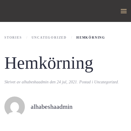
STORIES
UNCATEGORIZED
HEMKÖRNING
Hemkörning
Skrivet av
alhabeshaadmin
den
24 jul, 2021
. Postad i
Uncategorized
.
alhabeshaadmin