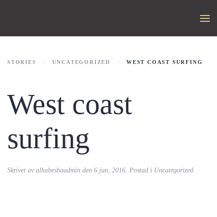
STORIES
UNCATEGORIZED
WEST COAST SURFING
West coast
surfing
Skrivet av
alhabeshaadmin
den
6 jun, 2016
. Postad i
Uncategorized
.