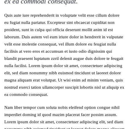
ex ea commodi consequat.
Quis aute iure reprehenderit in voluptate velit esse cillum dolore
eu fugiat nulla pariatur. Excepteur sint obcaecat cupiditat non
proident, sunt in culpa qui officia deserunt mollit anim id est
laborum. Duis autem vel eum iriure dolor in hendrerit in vulputate
velit esse molestie consequat, vel illum dolore eu feugiat nulla
facilisis at vero eros et accumsan et iusto odio dignissim qui
blandit praesent luptatum zzril delenit augue duis dolore te feugait
nulla facilisi. Lorem ipsum dolor sit amet, consectetuer adipiscing
elit, sed diam nonummy nibh euismod tincidunt ut laoreet dolore
magna aliquam erat volutpat. Ut wisi enim ad minim veniam, quis
nostrud exerci tation ullamcorper suscipit lobortis nisl ut aliquip ex
ea commodo consequat.
Nam liber tempor cum soluta nobis eleifend option congue nihil
imperdiet doming id quod mazim placerat facer possim assum.
Lorem ipsum dolor sit amet, consectetuer adipiscing elit, sed diam