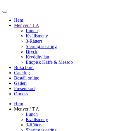
Hem
Menyer / T.A
Lunch
Kvällsmeny
3-Rätters
Sharing is caring
Dryck
Kryddhyllan
Etiopisk Kaffe & Messob
Boka bord
Catering
Beställ online
Galleri
Presentkort
Om oss
Hem
Menyer / T.A
Lunch
Kvällsmeny
3-Rätters
Sharing is caring