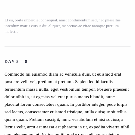
Et eu, porta imperdiet consequat, amet condimentum sed, nec phasellus
interdum mattis cursus dui aliquet, maecenas ac vitae natoque pretium
molestie.
DAY 5 – 8
Commodo mi euismod diam ac vehicula duis, ut euismod erat
posuere velit vel, pretium at pretium. Sapien leo id iaculis
fermentum massa nulla, eget vestibulum tempor. Posuere praesent
dolor nibh in, ut egestas vel erat purus metus blandit, nunc
placerat lorem consectetuer quam. In porttitor integer, pede turpis
sed lectus, consectetuer euismod tristique, nulla quisque sit tellus
quam quam. Pretium suscipit, nunc vestibulum et nisi sociosqu
lectus velit, arcu est massa est pharetra in ut, expedita viverra nihil
cum elementum et. Varius porttitor class nec elit consectetuer,