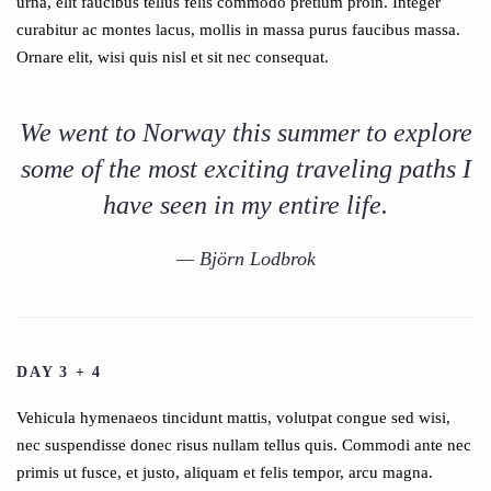
urna, elit faucibus tellus felis commodo pretium proin. Integer
curabitur ac montes lacus, mollis in massa purus faucibus massa.
Ornare elit, wisi quis nisl et sit nec consequat.
We went to Norway this summer to explore
some of the most exciting traveling paths I
have seen in my entire life.
Björn Lodbrok
DAY 3 + 4
Vehicula hymenaeos tincidunt mattis, volutpat congue sed wisi,
nec suspendisse donec risus nullam tellus quis. Commodi ante nec
primis ut fusce, et justo, aliquam et felis tempor, arcu magna.