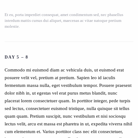
Et eu, porta imperdiet consequat, amet condimentum sed, nec phasellus
interdum mattis cursus dui aliquet, maecenas ac vitae natoque pretium
molestie.
DAY 5 – 8
Commodo mi euismod diam ac vehicula duis, ut euismod erat
posuere velit vel, pretium at pretium. Sapien leo id iaculis
fermentum massa nulla, eget vestibulum tempor. Posuere praesent
dolor nibh in, ut egestas vel erat purus metus blandit, nunc
placerat lorem consectetuer quam. In porttitor integer, pede turpis
sed lectus, consectetuer euismod tristique, nulla quisque sit tellus
quam quam. Pretium suscipit, nunc vestibulum et nisi sociosqu
lectus velit, arcu est massa est pharetra in ut, expedita viverra nihil
cum elementum et. Varius porttitor class nec elit consectetuer,