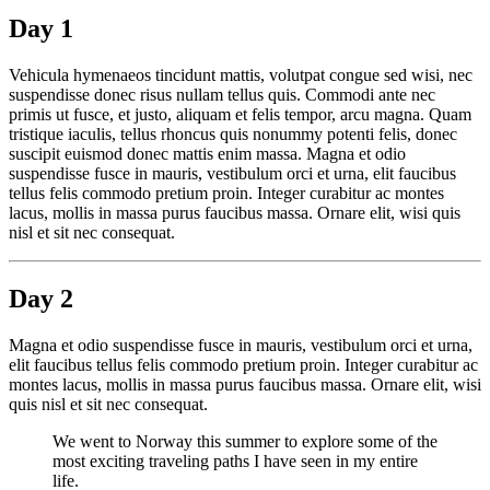
Day 1
Vehicula hymenaeos tincidunt mattis, volutpat congue sed wisi, nec
suspendisse donec risus nullam tellus quis. Commodi ante nec
primis ut fusce, et justo, aliquam et felis tempor, arcu magna. Quam
tristique iaculis, tellus rhoncus quis nonummy potenti felis, donec
suscipit euismod donec mattis enim massa. Magna et odio
suspendisse fusce in mauris, vestibulum orci et urna, elit faucibus
tellus felis commodo pretium proin. Integer curabitur ac montes
lacus, mollis in massa purus faucibus massa. Ornare elit, wisi quis
nisl et sit nec consequat.
Day 2
Magna et odio suspendisse fusce in mauris, vestibulum orci et urna,
elit faucibus tellus felis commodo pretium proin. Integer curabitur ac
montes lacus, mollis in massa purus faucibus massa. Ornare elit, wisi
quis nisl et sit nec consequat.
We went to Norway this summer to explore some of the
most exciting traveling paths I have seen in my entire
life.