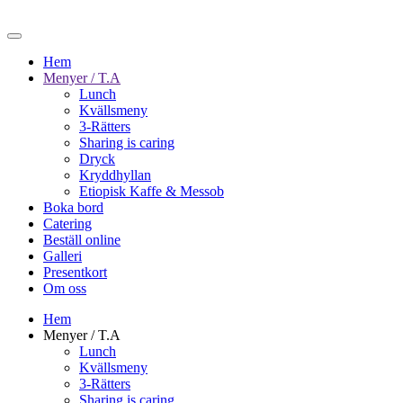
Hem
Menyer / T.A
Lunch
Kvällsmeny
3-Rätters
Sharing is caring
Dryck
Kryddhyllan
Etiopisk Kaffe & Messob
Boka bord
Catering
Beställ online
Galleri
Presentkort
Om oss
Hem
Menyer / T.A
Lunch
Kvällsmeny
3-Rätters
Sharing is caring