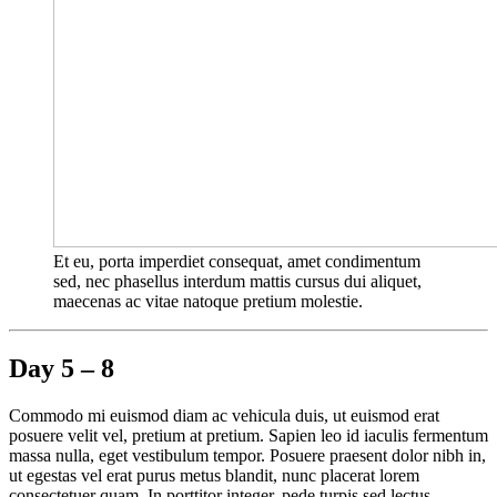
Et eu, porta imperdiet consequat, amet condimentum
sed, nec phasellus interdum mattis cursus dui aliquet,
maecenas ac vitae natoque pretium molestie.
Day 5 – 8
Commodo mi euismod diam ac vehicula duis, ut euismod erat
posuere velit vel, pretium at pretium. Sapien leo id iaculis fermentum
massa nulla, eget vestibulum tempor. Posuere praesent dolor nibh in,
ut egestas vel erat purus metus blandit, nunc placerat lorem
consectetuer quam. In porttitor integer, pede turpis sed lectus,