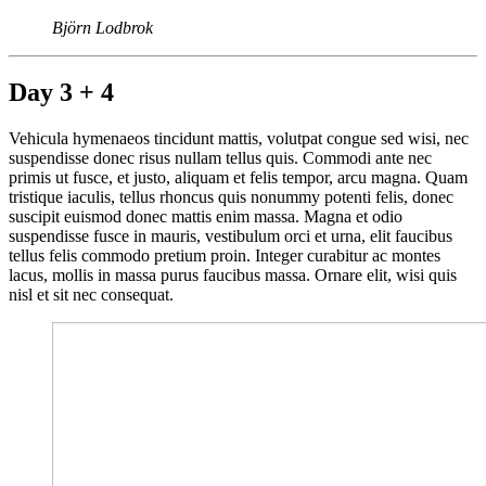
Björn Lodbrok
Day 3 + 4
Vehicula hymenaeos tincidunt mattis, volutpat congue sed wisi, nec
suspendisse donec risus nullam tellus quis. Commodi ante nec
primis ut fusce, et justo, aliquam et felis tempor, arcu magna. Quam
tristique iaculis, tellus rhoncus quis nonummy potenti felis, donec
suscipit euismod donec mattis enim massa. Magna et odio
suspendisse fusce in mauris, vestibulum orci et urna, elit faucibus
tellus felis commodo pretium proin. Integer curabitur ac montes
lacus, mollis in massa purus faucibus massa. Ornare elit, wisi quis
nisl et sit nec consequat.