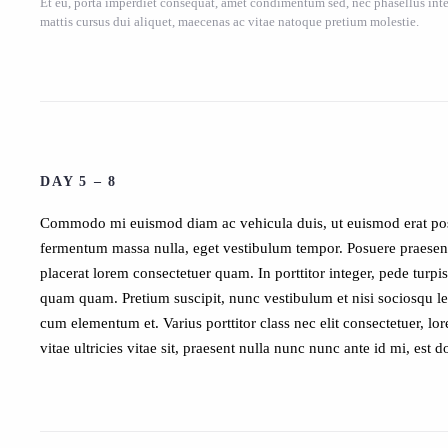
Et eu, porta imperdiet consequat, amet condimentum sed, nec phasellus in
mattis cursus dui aliquet, maecenas ac vitae natoque pretium molestie.
DAY 5 – 8
Commodo mi euismod diam ac vehicula duis, ut euismod erat posuer
fermentum massa nulla, eget vestibulum tempor. Posuere praesent 
placerat lorem consectetuer quam. In porttitor integer, pede turpis
quam quam. Pretium suscipit, nunc vestibulum et nisi sociosqu lect
cum elementum et. Varius porttitor class nec elit consectetuer, l
vitae ultricies vitae sit, praesent nulla nunc nunc ante id mi, est