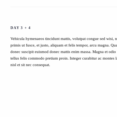
DAY 3 + 4
Vehicula hymenaeos tincidunt mattis, volutpat congue sed wisi, 
primis ut fusce, et justo, aliquam et felis tempor, arcu magna. Qu
donec suscipit euismod donec mattis enim massa. Magna et odio su
tellus felis commodo pretium proin. Integer curabitur ac montes l
nisl et sit nec consequat.