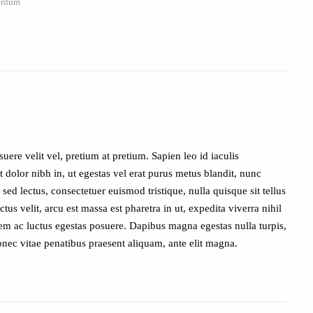
terdum
e velit vel, pretium at pretium. Sapien leo id iaculis
dolor nibh in, ut egestas vel erat purus metus blandit, nunc
 sed lectus, consectetuer euismod tristique, nulla quisque sit tellus
us velit, arcu est massa est pharetra in ut, expedita viverra nihil
orem ac luctus egestas posuere. Dapibus magna egestas nulla turpis,
 donec vitae penatibus praesent aliquam, ante elit magna.