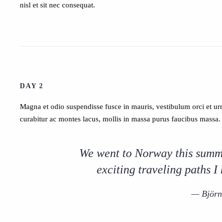
nisl et sit nec consequat.
DAY 2
Magna et odio suspendisse fusce in mauris, vestibulum orci et urn
curabitur ac montes lacus, mollis in massa purus faucibus massa. Or
We went to Norway this summe
exciting traveling paths I 
Björn